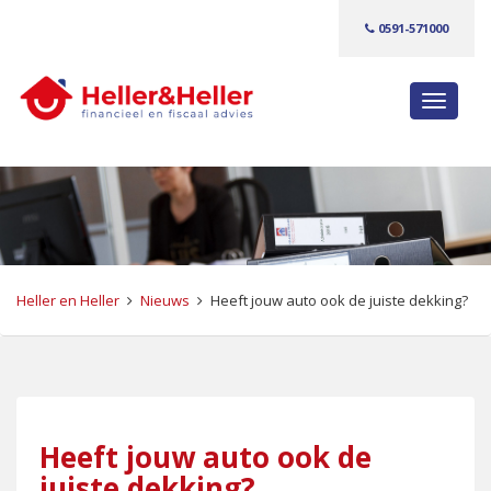
0591-571000
S
c
h
a
k
e
l
n
Heller en Heller
Nieuws
Heeft jouw auto ook de juiste dekking?
a
v
i
g
a
Heeft jouw auto ook de
t
i
juiste dekking?