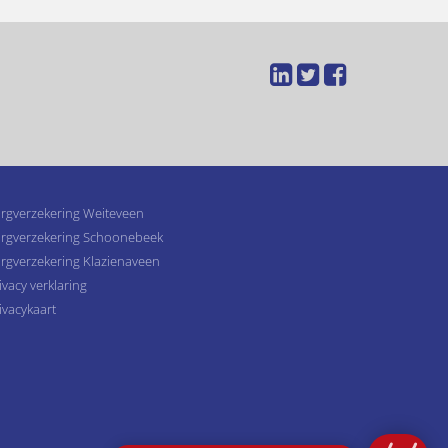
rgverzekering Weiteveen
rgverzekering Schoonebeek
rgverzekering Klazienaveen
ivacy verklaring
ivacykaart