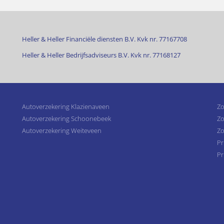
Heller & Heller Financiële diensten B.V. Kvk nr. 77167708
Heller & Heller Bedrijfsadviseurs B.V. Kvk nr. 77168127
Autoverzekering Klazienaveen
Zo
Autoverzekering Schoonebeek
Zo
Autoverzekering Weiteveen
Zo
Pr
Pr