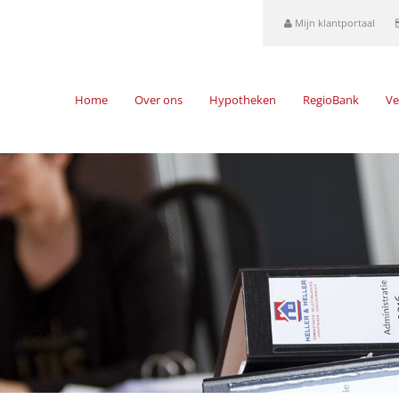
Mijn klantportaal
Home
Over ons
Hypotheken
RegioBank
Ve