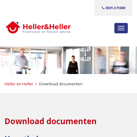
0591-571000
S
c
h
a
k
e
l
n
Heller en Heller
Download documenten
a
v
i
g
a
Download documenten
t
i