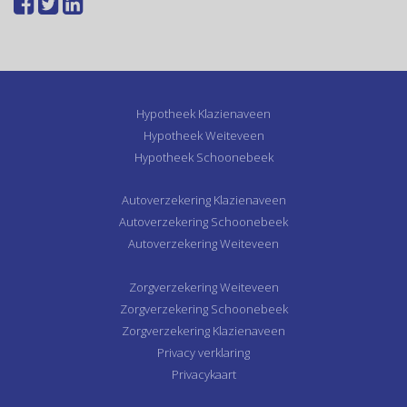
Hypotheek Klazienaveen
Hypotheek Weiteveen
Hypotheek Schoonebeek
Autoverzekering Klazienaveen
Autoverzekering Schoonebeek
Autoverzekering Weiteveen
Zorgverzekering Weiteveen
Zorgverzekering Schoonebeek
Zorgverzekering Klazienaveen
Privacy verklaring
Privacykaart