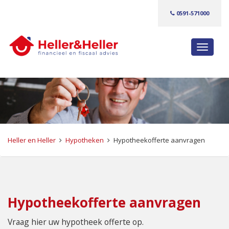
0591-571000
S
c
h
a
k
e
l
n
Heller en Heller
Hypotheken
Hypotheekofferte aanvragen
a
v
i
g
a
Hypotheekofferte aanvragen
t
Vraag hier uw hypotheek offerte op.
i