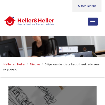
0591-571000
S
c
h
a
k
e
l
n
Heller en Heller
Nieuws
5 tips om de juiste hypotheek adviseur
a
te kiezen
v
i
g
a
t
i