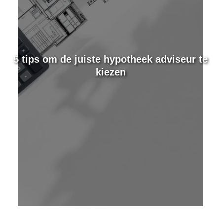
e
5 tips om de juiste hypotheek adviseur te
kiezen