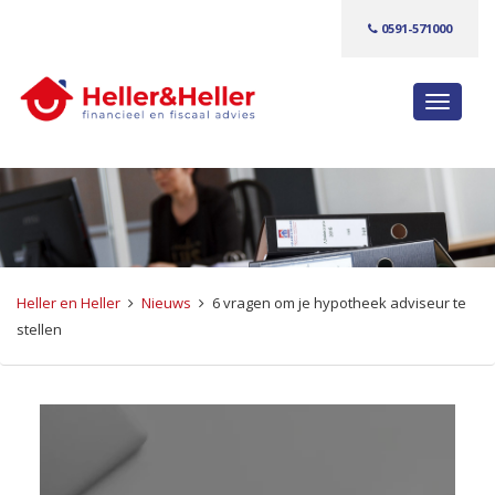
0591-571000
S
c
h
a
k
e
l
n
Heller en Heller
Nieuws
6 vragen om je hypotheek adviseur te
a
stellen
v
i
g
a
t
i