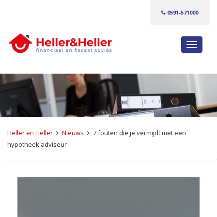
0591-571000
S
c
h
a
k
e
l
n
Heller en Heller
Nieuws
7 fouten die je vermijdt met een
a
hypotheek adviseur
v
i
g
a
t
i