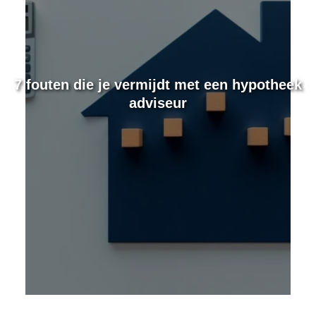
e
7 fouten die je vermijdt met een hypotheek
adviseur