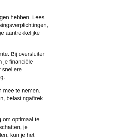
lgen hebben. Lees
singsverplichtingen,
e aantrekkelijke
te. Bij oversluiten
je financiële
 snellere
g.
en mee te nemen.
, belastingaftrek
g om optimaal te
 schatten, je
en, kun je het