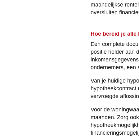
maandelijkse renteb
oversluiten financie
Hoe bereid je all
Een complete docume
positie helder aan 
inkomensgegevens, 
ondernemers, een ac
Van je huidige hypo
hypotheekcontract 
vervroegde aflossing
Voor de woningwaard
maanden. Zorg ook 
hypotheekmogelijkh
financieringsmogel