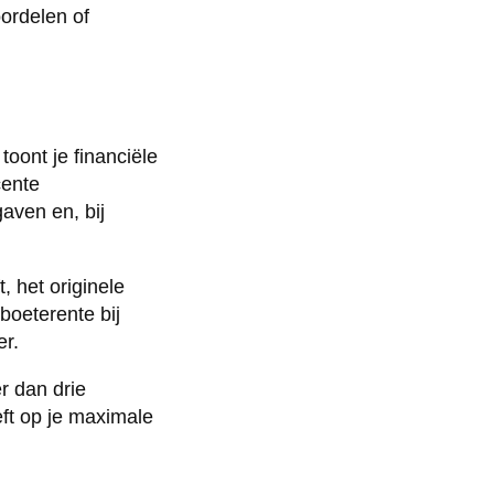
oordelen of
oont je financiële
cente
aven en, bij
, het originele
boeterente bij
er.
r dan drie
ft op je maximale