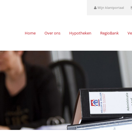
Mijn klantportaal
Home
Over ons
Hypotheken
RegioBank
Ve