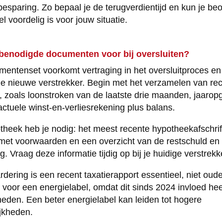
esparing. Zo bepaal je de terugverdientijd en kun je be
el voordelig is voor jouw situatie.
e benodigde documenten voor bij oversluiten?
ntenset voorkomt vertraging in het oversluitproces en t
de nieuwe verstrekker. Begin met het verzamelen van re
zoals loonstroken van de laatste drie maanden, jaaropg
tuele winst-en-verliesrekening plus balans.
theek heb je nodig: het meest recente hypotheekafschrift
met voorwaarden en een overzicht van de restschuld en 
. Vraag deze informatie tijdig op bij je huidige verstrekk
ering is een recent taxatierapport essentieel, niet oude
voor een energielabel, omdat dit sinds 2024 invloed hee
eden. Een beter energielabel kan leiden tot hogere
ijkheden.