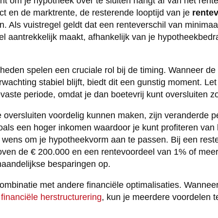
 om je hypotheek over te sluiten hangt af van het rente
ct en de marktrente, de resterende looptijd van je
rente
. Als vuistregel geldt dat een renteverschil van minima
eel aantrekkelijk maakt, afhankelijk van je hypotheekbed
den spelen een cruciale rol bij de timing. Wanneer de r
wachting stabiel blijft, biedt dit een gunstig moment. Le
evaste periode, omdat je dan boetevrij kunt oversluiten z
 oversluiten voordelig kunnen maken, zijn veranderde p
als een hoger inkomen waardoor je kunt profiteren van 
de wens om je hypotheekvorm aan te passen. Bij een rest
ven de € 200.000 en een rentevoordeel van 1% of meer l
maandelijkse besparingen op.
mbinatie met andere financiële optimalisaties. Wanneer 
inanciële herstructurering
, kun je meerdere voordelen te