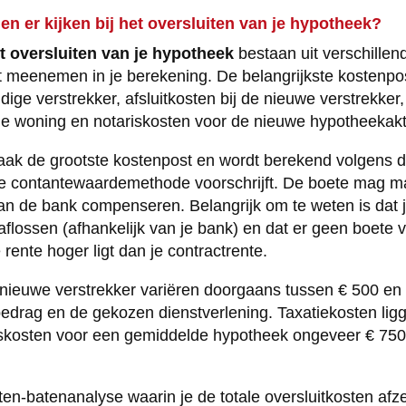
n er kijken bij het oversluiten van je hypotheek?
t oversluiten van je hypotheek
bestaan uit verschille
t meenemen in je berekening. De belangrijkste kostenpos
idige verstrekker, afsluitkosten bij de nieuwe verstrekker
je woning en notariskosten voor de nieuwe hypotheekakt
ak de grootste kostenpost en wordt berekend volgens de
e contantewaardemethode voorschrijft. De boete mag m
an de bank compenseren. Belangrijk om te weten is dat je
aflossen (afhankelijk van je bank) en dat er geen boete v
rente hoger ligt dan je contractrente.
e nieuwe verstrekker variëren doorgaans tussen € 500 en 
edrag en de gekozen dienstverlening. Taxatiekosten lig
riskosten voor een gemiddelde hypotheek ongeveer € 750
ten-batenanalyse waarin je de totale oversluitkosten afz