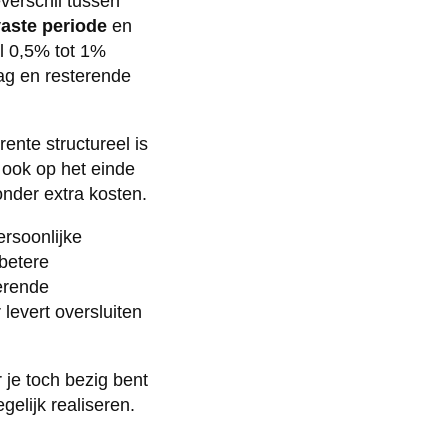
verschil tussen
vaste periode
en
al 0,5% tot 1%
rag en resterende
ente structureel is
t ook op het einde
onder extra kosten.
ersoonlijke
betere
erende
evert oversluiten
je toch bezig bent
gelijk realiseren.