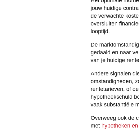
Het optimale moment
jouw huidige contra
de verwachte kosten
oversluiten financi
looptijd.
De marktomstandighe
gedaald en naar ver
van je huidige rent
Andere signalen die
omstandigheden, zo
rentetarieven, of 
hypotheekschuld bo
vaak substantiële 
Overweeg ook de co
met
hypotheken en f