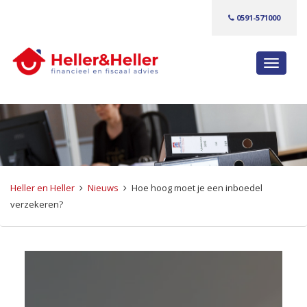
0591-571000
S
c
h
a
k
e
l
n
Heller en Heller
Nieuws
Hoe hoog moet je een inboedel
a
verzekeren?
v
i
g
a
t
i