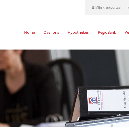
Mijn klantportaal
Home
Over ons
Hypotheken
RegioBank
Ve