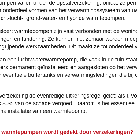
ompen vallen onder de opstalverzekering, omdat ze pe
 en onderdeel vormen van het verwarmingssysteem van uw
lucht-lucht-, grond-water- en hybride warmtepompen.
 helder: warmtepompen zijn vast verbonden met de woning
itingen en fundering. Ze kunnen niet zomaar worden me
ingrijpende werkzaamheden. Dit maakt ze tot onderdeel v
an een lucht-waterwarmtepomp, die vaak in de tuin staat
mers permanent geïnstalleerd en aangesloten op het ve
or eventuele buffertanks en verwarmingsleidingen die bi
rverzekering de evenredige uitkeringsregel geldt: als u 
chts 80% van de schade vergoed. Daarom is het essentiee
na installatie van een warmtepomp.
 warmtepompen wordt gedekt door verzekeringen?