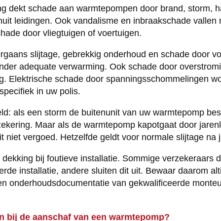
ng dekt schade aan warmtepompen door brand, storm, ha
uit leidingen. Ook vandalisme en inbraakschade vallen
hade door vliegtuigen of voertuigen.
orgaans slijtage, gebrekkig onderhoud en schade door vo
der adequate verwarming. Ook schade door overstromin
g. Elektrische schade door spanningsschommelingen wo
specifiek in uw polis.
ld: als een storm de buitenunit van uw warmtepomp besch
zekering. Maar als de warmtepomp kapotgaat door jaren
t niet vergoed. Hetzelfde geldt voor normale slijtage na 
e dekking bij foutieve installatie. Sommige verzekeraars
rde installatie, andere sluiten dit uit. Bewaar daarom alt
n en onderhoudsdocumentatie van gekwalificeerde monteu
en bij de aanschaf van een warmtepomp?