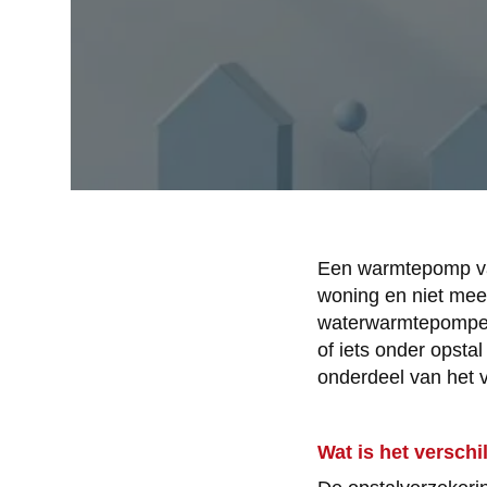
Een warmtepomp va
woning en niet meen
waterwarmtepompen.
of iets onder opsta
onderdeel van het
Wat is het verschi