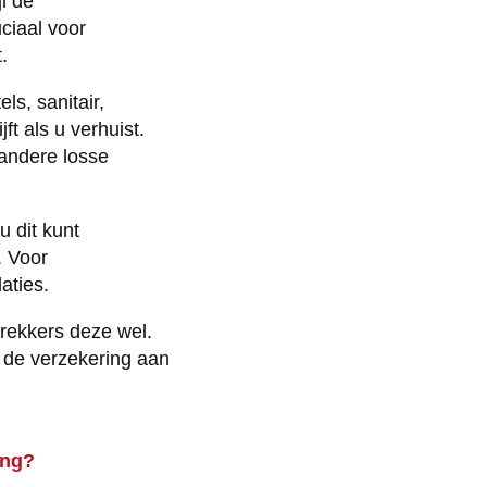
l de
ciaal voor
.
ls, sanitair,
t als u verhuist.
 andere losse
u dit kunt
. Voor
aties.
trekkers deze wel.
 de verzekering aan
ing?