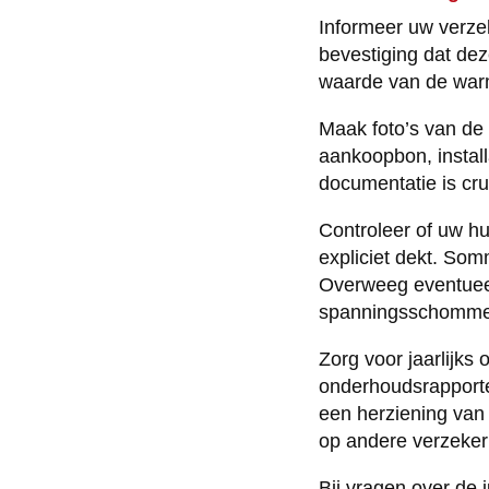
Informeer uw verzek
bevestiging dat de
waarde van de warm
Maak foto’s van de
aankoopbon, instal
documentatie is cru
Controleer of uw h
expliciet dekt. So
Overweeg eventueel
spanningsschomme
Zorg voor jaarlijks
onderhoudsrapporte
een herziening van
op andere verzeker
Bij vragen over de 