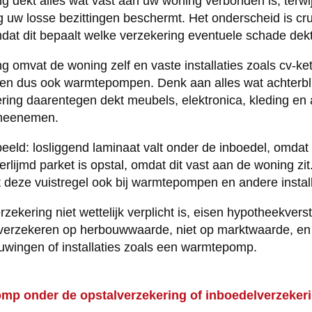
g dekt alles wat vast aan uw woning verbonden is, terwij
 uw losse bezittingen beschermt. Het onderscheid is cru
t dit bepaalt welke verzekering eventuele schade dekt
 omvat de woning zelf en vaste installaties zoals cv-kete
en dus ook warmtepompen. Denk aan alles wat achterblijf
ring daarentegen dekt meubels, elektronica, kleding en
 meenemen.
eeld: losliggend laminaat valt onder de inboedel, omdat 
ijmd parket is opstal, omdat dit vast aan de woning zit
 deze vuistregel ook bij warmtepompen en andere install
zekering niet wettelijk verplicht is, eisen hypotheekvers
e verzekeren op herbouwwaarde, niet op marktwaarde, en
uwingen of installaties zoals een warmtepomp.
mp onder de opstalverzekering of inboedelverzeker