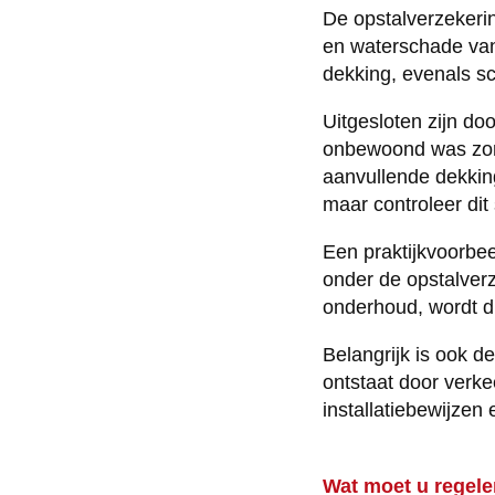
De opstalverzekeri
en waterschade van
dekking, evenals sc
Uitgesloten zijn do
onbewoond was zon
aanvullende dekkin
maar controleer dit 
Een praktijkvoorbee
onder de opstalver
onderhoud, wordt di
Belangrijk is ook d
ontstaat door verkee
installatiebewijze
Wat moet u regel