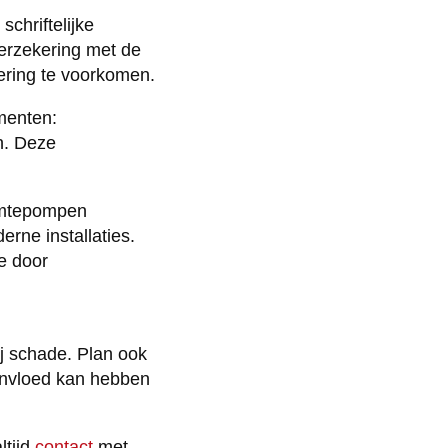
chriftelijke
erzekering met de
ering te voorkomen.
menten:
n. Deze
armtepompen
rne installaties.
e door
j schade. Plan ook
invloed kan hebben
ltijd
contact
met