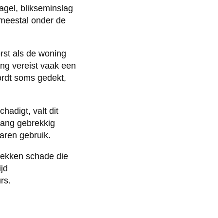
gel, blikseminslag
 meestal onder de
rst als de woning
g vereist vaak een
rdt soms gedekt,
adigt, valt dit
lang gebrekkig
jaren gebruik.
 dekken schade die
ijd
rs.