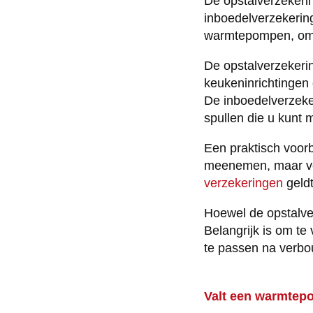
De opstalverzekerin
inboedelverzekering
warmtepompen, omda
De opstalverzekering
keukeninrichtingen 
De inboedelverzeke
spullen die u kunt
Een praktisch voorb
meenemen, maar verl
verzekeringen
geldt
Hoewel de opstalver
Belangrijk is om t
te passen na verbo
Valt een warmtepo