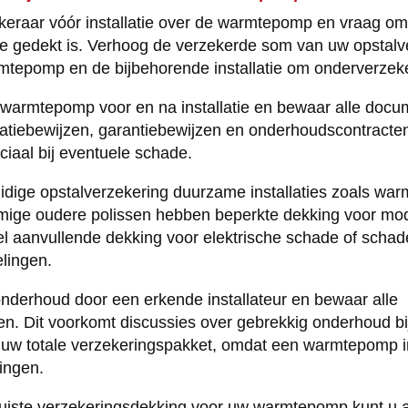
eraar vóór installatie over de warmtepomp en vraag om s
ze gedekt is. Verhoog de verzekerde som van uw opstalv
tepomp en de bijbehorende installatie om onderverzek
 warmtepomp voor en na installatie en bewaar alle docu
latiebewijzen, garantiebewijzen en onderhoudscontracte
ciaal bij eventuele schade.
uidige opstalverzekering duurzame installaties zoals w
mmige oudere polissen hebben beperkte dekking voor mode
 aanvullende dekking voor elektrische schade of schad
lingen.
 onderhoud door een erkende installateur en bewaar alle
n. Dit voorkomt discussies over gebrekkig onderhoud bi
 uw totale verzekeringspakket, omdat een warmtepomp 
ingen.
juiste verzekeringsdekking voor uw warmtepomp kunt u a