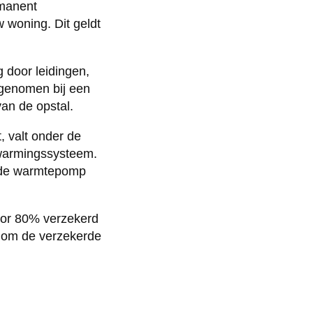
rmanent
 woning. Dit geldt
 door leidingen,
egenomen bij een
an de opstal.
, valt onder de
rwarmingssysteem.
j de warmtepomp
voor 80% verzekerd
l om de verzekerde