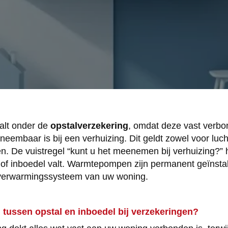
lt onder de
opstalverzekering
, omdat deze vast verbo
eembaar is bij een verhuizing. Dit geldt zowel voor luch
 De vuistregel “kunt u het meenemen bij verhuizing?” he
l of inboedel valt. Warmtepompen zijn permanent geïnst
 verwarmingssysteem van uw woning.
l tussen opstal en inboedel bij verzekeringen?