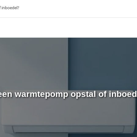
 inboedel?
 een warmtepomp opstal of inboed