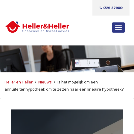
0591-571000
S
c
h
a
k
e
l
n
Heller en Heller
Nieuws
Is het mogelijk om een
a
annuïteitenhypotheek om te zetten naar een lineaire hypotheek?
v
i
g
a
t
i