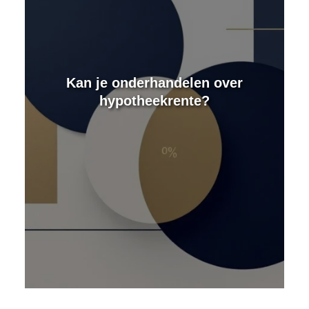
e
Kan je onderhandelen over
hypotheekrente?