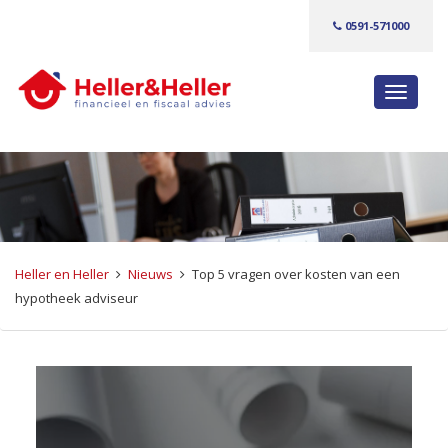
0591-571000
S
c
h
a
k
e
l
n
Heller en Heller
Nieuws
Top 5 vragen over kosten van een
a
hypotheek adviseur
v
i
g
a
t
i