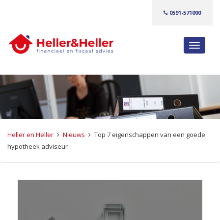
0591-571000
S
c
h
a
k
e
l
n
Heller en Heller
Nieuws
Top 7 eigenschappen van een goede
a
hypotheek adviseur
v
i
g
a
t
i