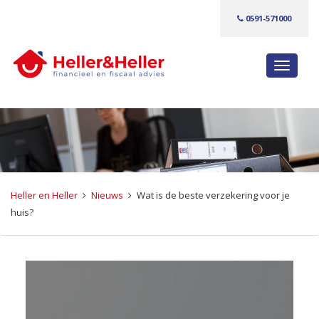
0591-571000
S
c
h
a
k
e
l
n
Heller en Heller
Nieuws
Wat is de beste verzekering voor je
a
huis?
v
i
g
a
t
i