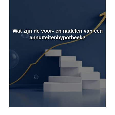
e
Wat zijn de voor- en nadelen van een
annuïteitenhypotheek?