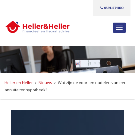
0591-571000
S
c
h
a
k
e
l
n
Heller en Heller
Nieuws
Wat zijn de voor- en nadelen van een
a
annuïteitenhypotheek?
v
i
g
a
t
i