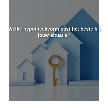
e
Welke hypotheekvorm past het beste bij
jouw situatie?