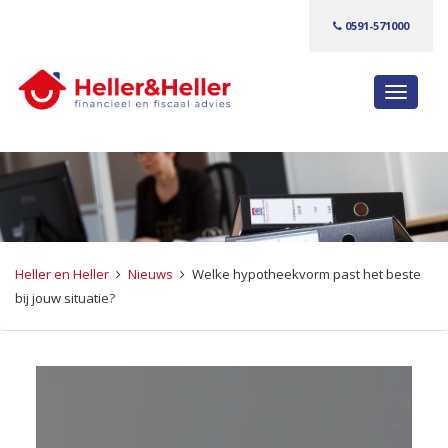
0591-571000
S
c
h
a
k
e
l
n
Heller en Heller
Nieuws
Welke hypotheekvorm past het beste
a
bij jouw situatie?
v
i
g
a
t
i