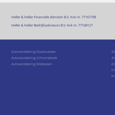
Heller & Heller Financiële diensten B.V. Kvk nr. 77167708
Heller & Heller Bedrijfsadviseurs B.V. Kvk nr. 77168127
Autoverzekering Klazienaveen
Zo
Autoverzekering Schoonebeek
Zo
Autoverzekering Weiteveen
Zo
Pr
Pr