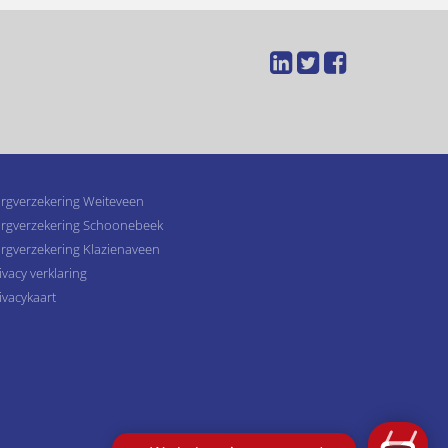
rgverzekering Weiteveen
rgverzekering Schoonebeek
rgverzekering Klazienaveen
ivacy verklaring
ivacykaart