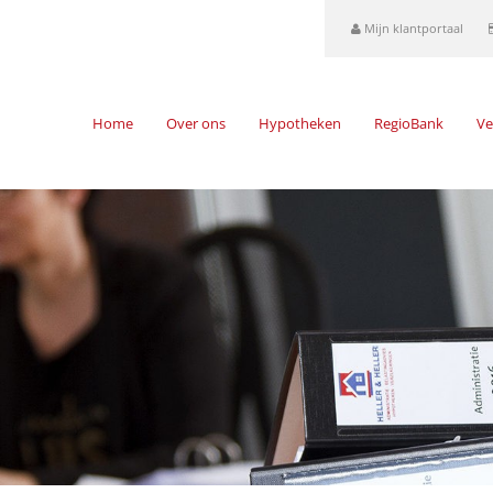
Mijn klantportaal
Home
Over ons
Hypotheken
RegioBank
Ve